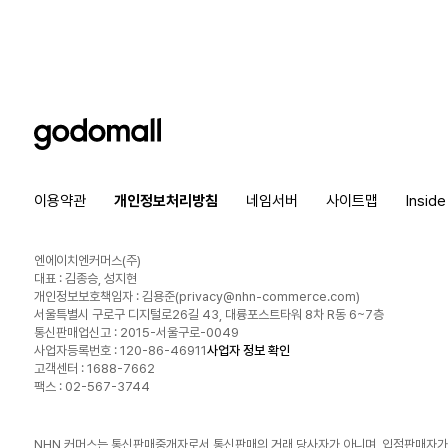
godomall
이용약관
개인정보처리방침
네임서버
사이트맵
Insid
엔에이치엔커머스(주)
대표 : 김종승, 성지현
개인정보보호책임자 : 김용준(
privacy@nhn-commerce.com
)
서울특별시 구로구 디지털로26길 43, 대륭포스트타워 8차 R동 6~7층
통신판매업신고 : 2015-서울구로-0049
사업자등록번호 : 120-86-46911
사업자 정보 확인
고객센터 : 1688-7662
팩스 : 02-567-3744
NHN 커머스는 통신판매중개자로서 통신판매의 거래 당사자가 아니며, 입점판매자가