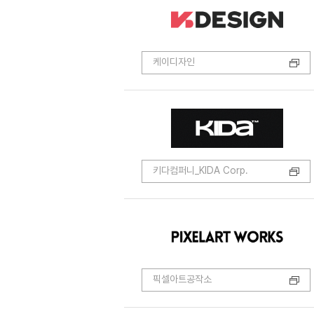
케이디자인
키다컴퍼니_KIDA Corp.
픽셀아트공작소