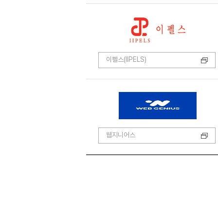
이펠스(IIPELS)
웹지니어스