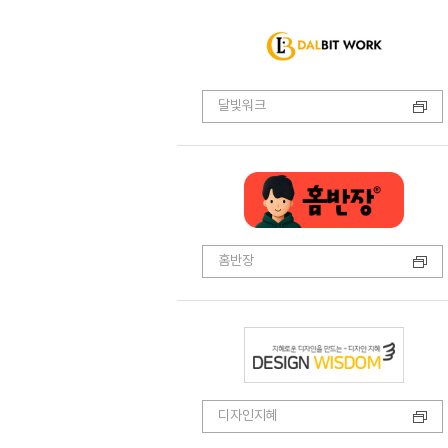
달빛워크
홈반장
디자인지혜