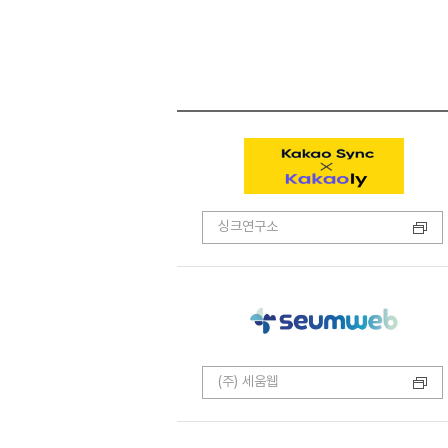
싱크연구소
(주) 세움웹