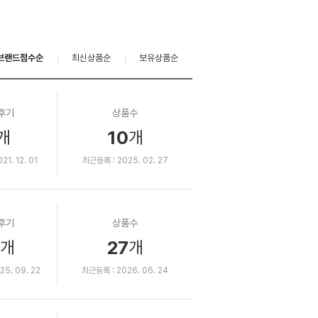
브랜드점수순
최신상품순
보유상품순
후기
상품수
10
개
개
1. 12. 01
최근등록 : 2025. 02. 27
후기
상품수
27
개
개
5. 09. 22
최근등록 : 2026. 06. 24