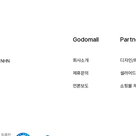
Godomall
Partn
회사소개
디자인/
e NHN
제휴문의
셀러어드
언론보도
쇼핑몰 
 등록한