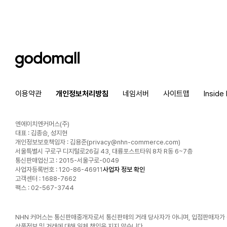
godomall
이용약관
개인정보처리방침
네임서버
사이트맵
Inside
엔에이치엔커머스(주)
대표 : 김종승, 성지현
개인정보보호책임자 : 김용준(
privacy@nhn-commerce.com
)
서울특별시 구로구 디지털로26길 43, 대륭포스트타워 8차 R동 6~7층
통신판매업신고 : 2015-서울구로-0049
사업자등록번호 : 120-86-46911
사업자 정보 확인
고객센터 : 1688-7662
팩스 : 02-567-3744
NHN 커머스는 통신판매중개자로서 통신판매의 거래 당사자가 아니며, 입점판매자가
상품정보 및 거래에 대해 일체 책임을 지지 않습니다.