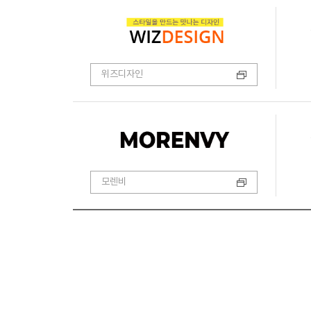
위즈디자인
모렌비