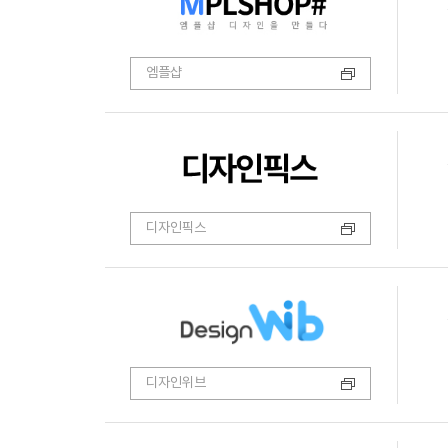
엠플샵
디자인픽스
디자인위브