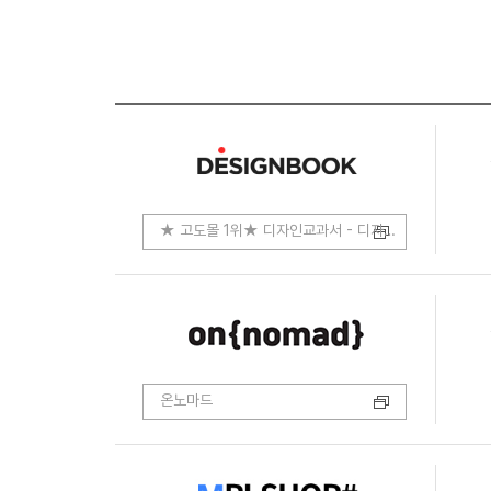
★ 고도몰 1위★ 디자인교과서 - 디자인.코딩.개발
온노마드