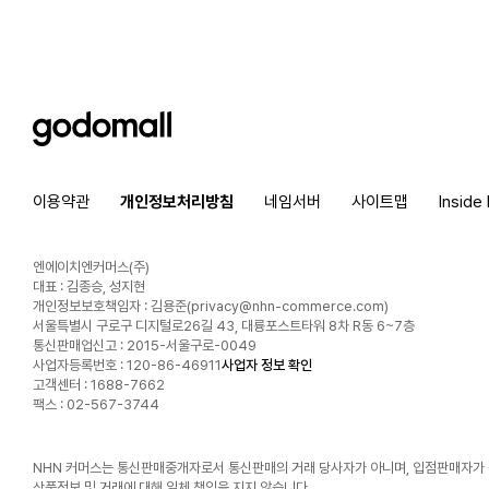
godomall
이용약관
개인정보처리방침
네임서버
사이트맵
Inside
엔에이치엔커머스(주)
대표 : 김종승, 성지현
개인정보보호책임자 : 김용준(
privacy@nhn-commerce.com
)
서울특별시 구로구 디지털로26길 43, 대륭포스트타워 8차 R동 6~7층
통신판매업신고 : 2015-서울구로-0049
사업자등록번호 : 120-86-46911
사업자 정보 확인
고객센터 : 1688-7662
팩스 : 02-567-3744
NHN 커머스는 통신판매중개자로서 통신판매의 거래 당사자가 아니며, 입점판매자가
상품정보 및 거래에 대해 일체 책임을 지지 않습니다.