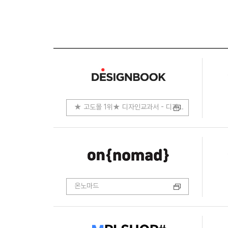
★ 고도몰 1위★ 디자인교과서 - 디자인.코딩.개발
온노마드