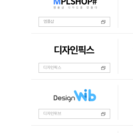
엠플샵
디자인픽스
디자인위브