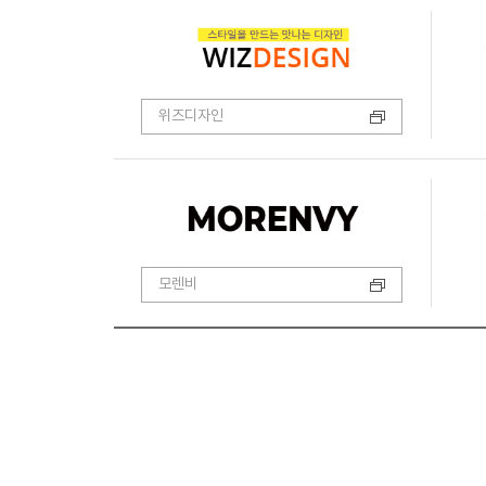
위즈디자인
모렌비