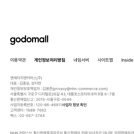
godomall
이용약관
개인정보처리방침
네임서버
사이트맵
Insid
엔에이치엔커머스(주)
대표 : 김종승, 성지현
개인정보보호책임자 : 김용준(
privacy@nhn-commerce.com
)
서울특별시 구로구 디지털로26길 43, 대륭포스트타워 8차 R동 6~7층
통신판매업신고 : 2015-서울구로-0049
사업자등록번호 : 120-86-46911
사업자 정보 확인
고객센터 : 1688-7662
팩스 : 02-567-3744
NHN 커머스는 통신판매중개자로서 통신판매의 거래 당사자가 아니며, 입점판매자가