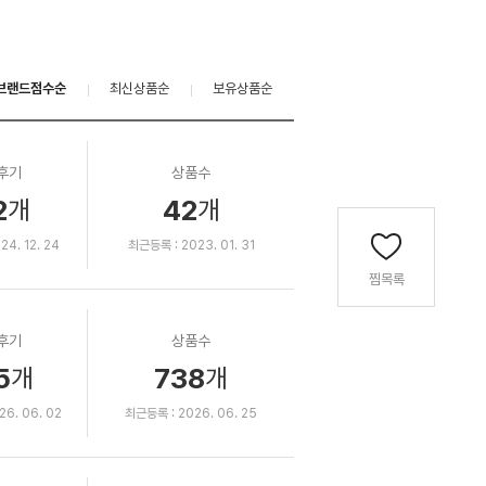
브랜드점수순
최신상품순
보유상품순
후기
상품수
2
42
개
개
4. 12. 24
최근등록 : 2023. 01. 31
찜목록
후기
상품수
5
738
개
개
6. 06. 02
최근등록 : 2026. 06. 25