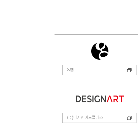
8웹
(주)디자인아트플러스