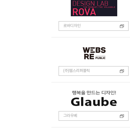
로바디자인
(주)웹스리퍼블릭
그라우베