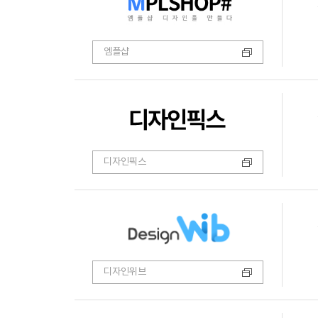
엠플샵
디자인픽스
디자인위브