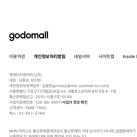
godomall
이용약관
개인정보처리방침
네임서버
사이트맵
Inside
엔에이치엔커머스(주)
대표 : 김종승, 성지현
개인정보보호책임자 : 김용준(
privacy@nhn-commerce.com
)
서울특별시 구로구 디지털로26길 43, 대륭포스트타워 8차 R동 6~7층
통신판매업신고 : 2015-서울구로-0049
사업자등록번호 : 120-86-46911
사업자 정보 확인
고객센터 : 1688-7662
팩스 : 02-567-3744
NHN 커머스는 통신판매중개자로서 통신판매의 거래 당사자가 아니며, 입점판매자가
상품정보 및 거래에 대해 일체 책임을 지지 않습니다.