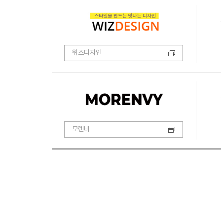
위즈디자인
모렌비