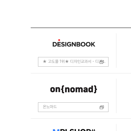
★ 고도몰 1위★ 디자인교과서 - 디자인.코딩.개발
온노마드