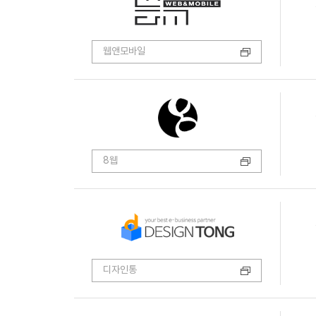
웹앤모바일
8웹
디자인통