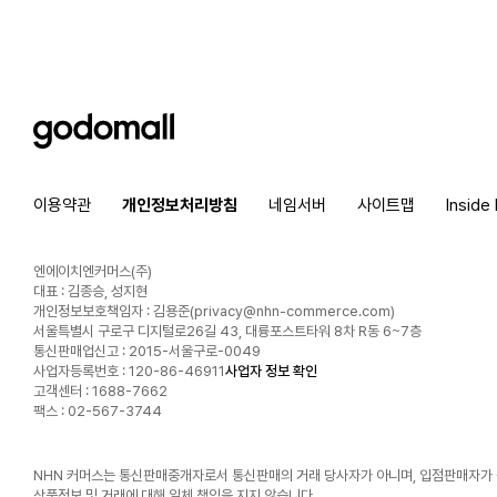
godomall
이용약관
개인정보처리방침
네임서버
사이트맵
Inside
엔에이치엔커머스(주)
대표 : 김종승, 성지현
개인정보보호책임자 : 김용준(
privacy@nhn-commerce.com
)
서울특별시 구로구 디지털로26길 43, 대륭포스트타워 8차 R동 6~7층
통신판매업신고 : 2015-서울구로-0049
사업자등록번호 : 120-86-46911
사업자 정보 확인
고객센터 : 1688-7662
팩스 : 02-567-3744
NHN 커머스는 통신판매중개자로서 통신판매의 거래 당사자가 아니며, 입점판매자가
상품정보 및 거래에 대해 일체 책임을 지지 않습니다.