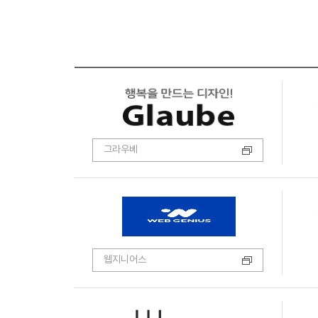
그라우베
웹지니어스