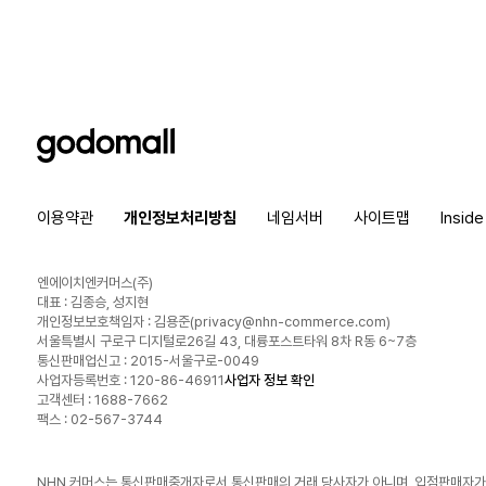
godomall
이용약관
개인정보처리방침
네임서버
사이트맵
Insid
엔에이치엔커머스(주)
대표 : 김종승, 성지현
개인정보보호책임자 : 김용준(
privacy@nhn-commerce.com
)
서울특별시 구로구 디지털로26길 43, 대륭포스트타워 8차 R동 6~7층
통신판매업신고 : 2015-서울구로-0049
사업자등록번호 : 120-86-46911
사업자 정보 확인
고객센터 : 1688-7662
팩스 : 02-567-3744
NHN 커머스는 통신판매중개자로서 통신판매의 거래 당사자가 아니며, 입점판매자가