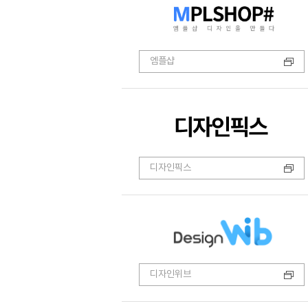
엠플샵
디자인픽스
디자인위브