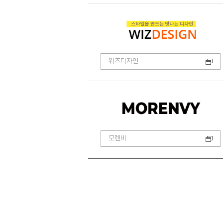
위즈디자인
모렌비