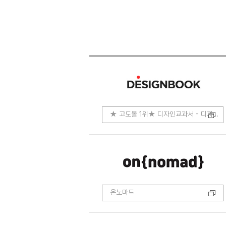
★ 고도몰 1위★ 디자인교과서 - 디자인.코딩.개발
온노마드