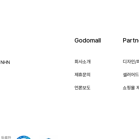
Godomall
Partn
회사소개
디자인/
e NHN
제휴문의
셀러어드
언론보도
쇼핑몰 
 등록한