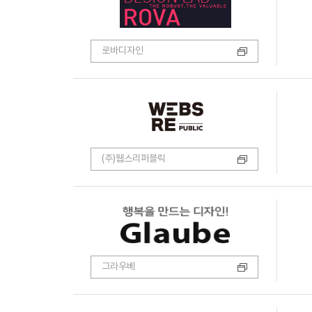
로바디자인
(주)웹스리퍼블릭
그라우베