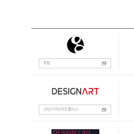
8웹
(주)디자인아트플러스