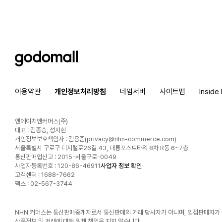
godomall
이용약관
개인정보처리방침
네임서버
사이트맵
Inside
엔에이치엔커머스(주)
대표 : 김종승, 성지현
개인정보보호책임자 : 김용준(
privacy@nhn-commerce.com
)
서울특별시 구로구 디지털로26길 43, 대륭포스트타워 8차 R동 6~7층
통신판매업신고 : 2015-서울구로-0049
사업자등록번호 : 120-86-46911
사업자 정보 확인
고객센터 : 1688-7662
팩스 : 02-567-3744
NHN 커머스는 통신판매중개자로서 통신판매의 거래 당사자가 아니며, 입점판매자가
상품정보 및 거래에 대해 일체 책임을 지지 않습니다.