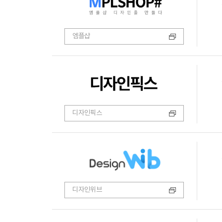
엠플샵
디자인픽스
디자인위브