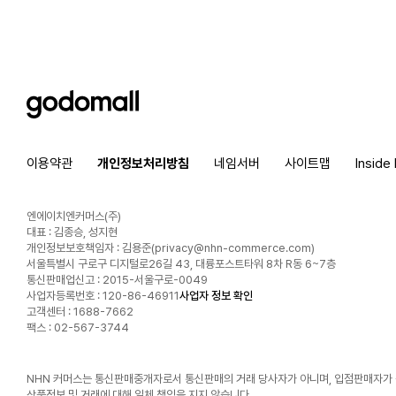
godomall
이용약관
개인정보처리방침
네임서버
사이트맵
Inside
엔에이치엔커머스(주)
대표 : 김종승, 성지현
개인정보보호책임자 : 김용준(
privacy@nhn-commerce.com
)
서울특별시 구로구 디지털로26길 43, 대륭포스트타워 8차 R동 6~7층
통신판매업신고 : 2015-서울구로-0049
사업자등록번호 : 120-86-46911
사업자 정보 확인
고객센터 : 1688-7662
팩스 : 02-567-3744
NHN 커머스는 통신판매중개자로서 통신판매의 거래 당사자가 아니며, 입점판매자가
상품정보 및 거래에 대해 일체 책임을 지지 않습니다.