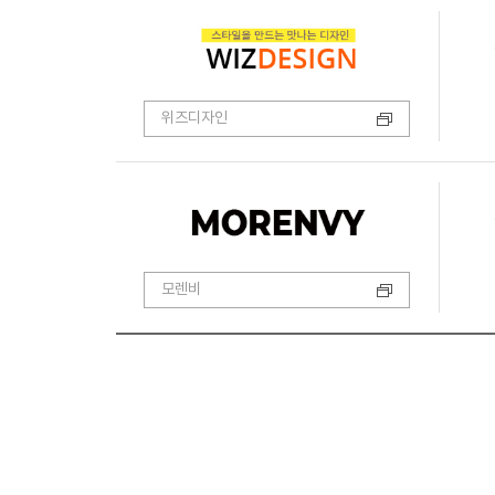
위즈디자인
모렌비