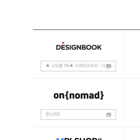
★ 고도몰 1위★ 디자인교과서 - 디자인.코딩.개발
온노마드