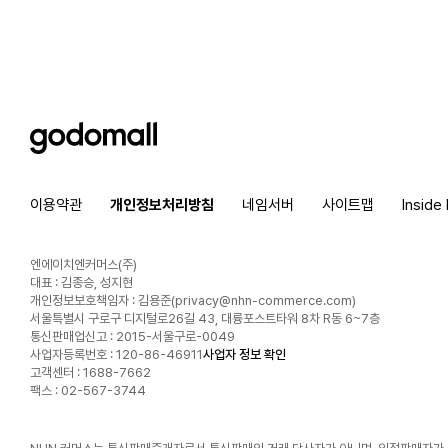
godomall
이용약관
개인정보처리방침
네임서버
사이트맵
Inside
엔에이치엔커머스(주)
대표 : 김종승, 성지현
개인정보보호책임자 : 김용준(
privacy@nhn-commerce.com
)
서울특별시 구로구 디지털로26길 43, 대륭포스트타워 8차 R동 6~7층
통신판매업신고 : 2015-서울구로-0049
사업자등록번호 : 120-86-46911
사업자 정보 확인
고객센터 : 1688-7662
팩스 : 02-567-3744