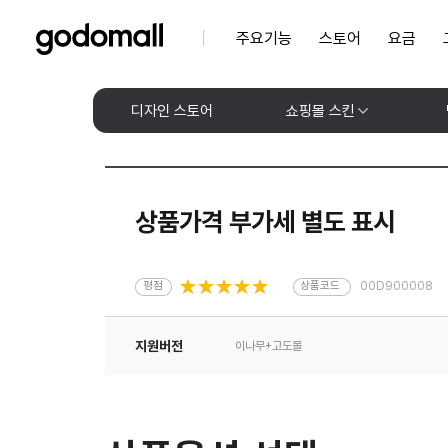
주요기능
스토어
요금
디자인 스토어
쇼핑몰 스킨
상품가격 부가세 별도 표시
평점
상품코드
00D900008
지원버전
이나무+고도몰