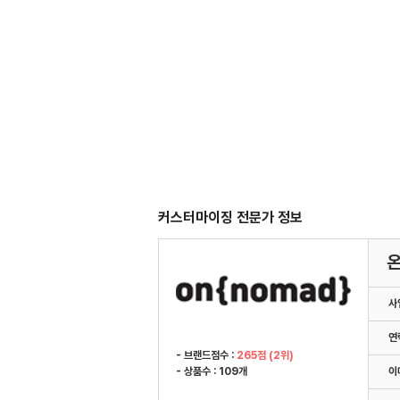
커스터마이징 전문가 정보
사
연
- 브랜드점수 :
265점 (2위)
- 상품수 : 109개
이