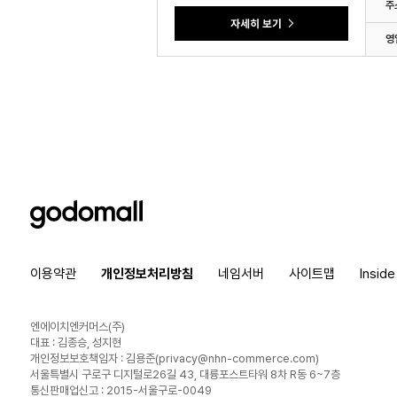
주
영
godomall
이용약관
개인정보처리방침
네임서버
사이트맵
Insid
엔에이치엔커머스(주)
대표 : 김종승, 성지현
개인정보보호책임자 : 김용준(
privacy@nhn-commerce.com
)
서울특별시 구로구 디지털로26길 43, 대륭포스트타워 8차 R동 6~7층
통신판매업신고 : 2015-서울구로-0049