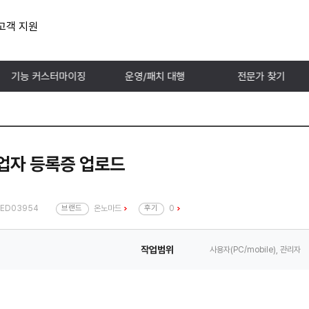
고객 지원
기능 커스터마이징
운영/패치 대행
전문가 찾기
사업자 등록증 업로드
ED03954
브랜드
온노마드
후기
0
작업범위
사용자(PC/mobile), 관리자