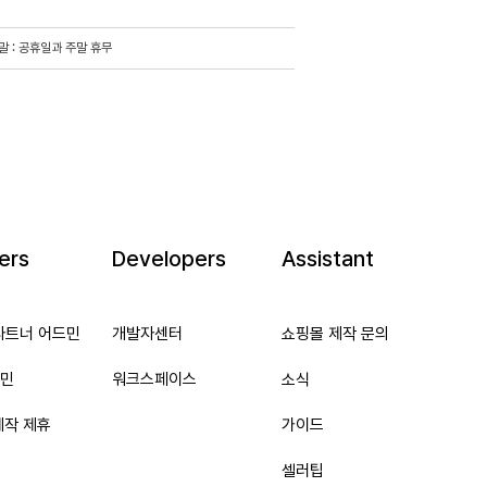
 주말 : 공휴일과 주말 휴무
ers
Developers
Assistant
파트너 어드민
개발자센터
쇼핑몰 제작 문의
민
워크스페이스
소식
제작 제휴
가이드
셀러팁