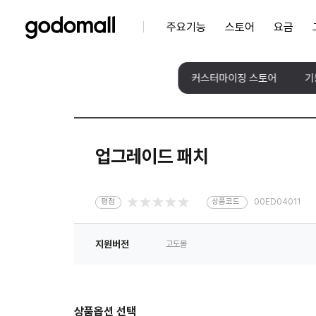
주요기능
스토어
요금
커스터마이징 스토어
기
업그레이드 패치
평점
상품코드
00ED04011
지원버전
고도몰
상품옵션 선택