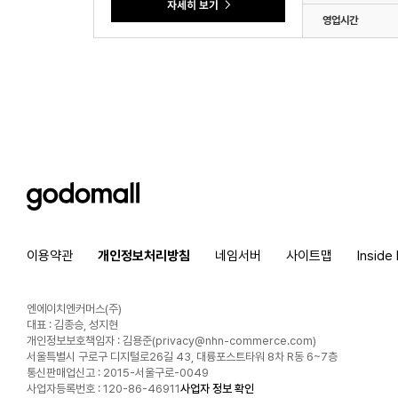
영업시간
godomall
이용약관
개인정보처리방침
네임서버
사이트맵
Inside
엔에이치엔커머스(주)
대표 : 김종승, 성지현
개인정보보호책임자 : 김용준(
privacy@nhn-commerce.com
)
서울특별시 구로구 디지털로26길 43, 대륭포스트타워 8차 R동 6~7층
통신판매업신고 : 2015-서울구로-0049
사업자등록번호 : 120-86-46911
사업자 정보 확인