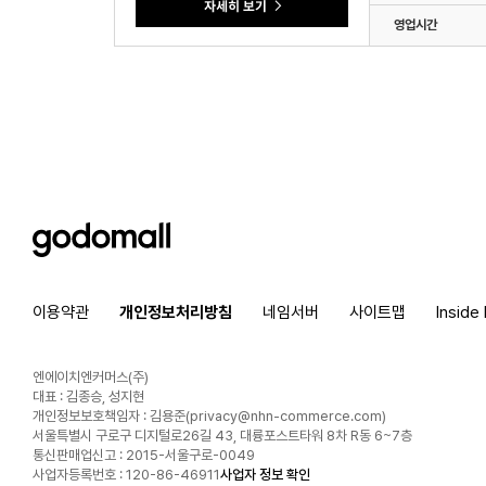
영업시간
godomall
이용약관
개인정보처리방침
네임서버
사이트맵
Inside
엔에이치엔커머스(주)
대표 : 김종승, 성지현
개인정보보호책임자 : 김용준(
privacy@nhn-commerce.com
)
서울특별시 구로구 디지털로26길 43, 대륭포스트타워 8차 R동 6~7층
통신판매업신고 : 2015-서울구로-0049
사업자등록번호 : 120-86-46911
사업자 정보 확인