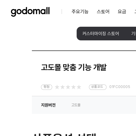
주요기능
스토어
요금
커스터마이징 스토어
기
고도몰 맞춤 기능 개발
평점
상품코드
01FC00005
지원버전
고도몰