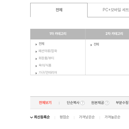
전체
PC+모바일 세트
1차 카테고리
2차 카테고리
전체
전체
패션의류/잡화
화장품/뷰티
육아/식품
가구/인테리어
디지털/가전
스포츠/레저
기타
전체보기
단순복사
원본제공
부분수
최신등록순
평점순
가격낮은순
가격높은순