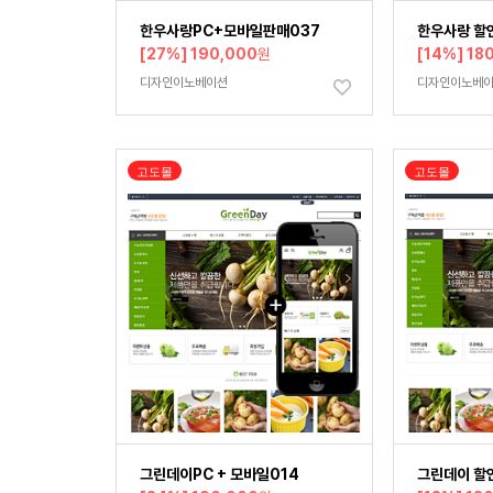
한우사랑PC+모바일판매037
한우사랑 할
[27%] 190,000
원
[14%] 18
디자인이노베이션
디자인이노베
고도몰
고도몰
그린데이PC + 모바일014
그린데이 할