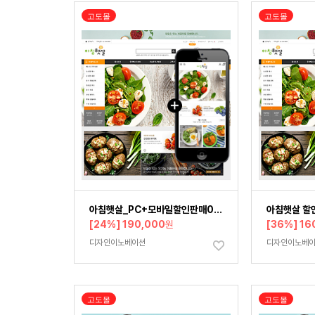
고도몰
고도몰
아침햇살_PC+모바일할인판매006
아침햇살 할
[24%] 190,000
원
[36%] 16
디자인이노베이션
디자인이노베
고도몰
고도몰