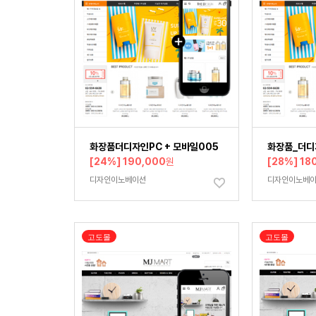
화장품더디자인PC + 모바일005
화장품_더디
[24%] 190,000
원
[28%] 18
디자인이노베이션
디자인이노베
고도몰
고도몰