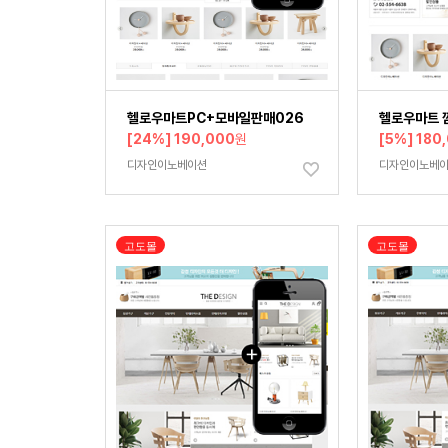
헬로우마트PC+모바일판매026
헬로우마트 
[24%] 190,000
원
[5%] 180
디자인이노베이션
디자인이노베
고도몰
고도몰