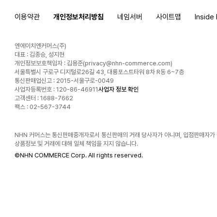
이용약관
개인정보처리방침
네임서버
사이트맵
Inside
엔에이치엔커머스(주)
대표 : 김종승, 성지현
개인정보보호책임자 : 김용준(
privacy@nhn-commerce.com
)
서울특별시 구로구 디지털로26길 43, 대륭포스트타워 8차 R동 6~7층
통신판매업신고 : 2015-서울구로-0049
사업자등록번호 : 120-86-46911
사업자 정보 확인
고객센터 : 1688-7662
팩스 : 02-567-3744
NHN 커머스는 통신판매중개자로서 통신판매의 거래 당사자가 아니며, 입점판매자가
상품정보 및 거래에 대해 일체 책임을 지지 않습니다.
©
NHN COMMERCE Corp. All rights reserved.