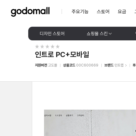
주요기능
스토어
요금
디자인 스토어
쇼핑몰 스킨
인트로 PC+모바일
지원버전
고도몰
상품코드
00C600669
브랜드
민트랩
후