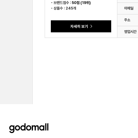
- 브랜드점수 :
50점 (19위)
- 상품수 : 245개
이메일
주소
영업시간
godomall