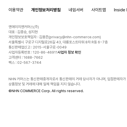
이용약관
개인정보처리방침
네임서버
사이트맵
Inside
엔에이치엔커머스(주)
대표 : 김종승, 성지현
개인정보보호책임자 : 김용준(
privacy@nhn-commerce.com
)
서울특별시 구로구 디지털로26길 43, 대륭포스트타워 8차 R동 6~7층
통신판매업신고 : 2015-서울구로-0049
사업자등록번호 : 120-86-46911
사업자 정보 확인
고객센터 : 1688-7662
팩스 : 02-567-3744
NHN 커머스는 통신판매중개자로서 통신판매의 거래 당사자가 아니며, 입점판매자가
상품정보 및 거래에 대해 일체 책임을 지지 않습니다.
©
NHN COMMERCE Corp. All rights reserved.