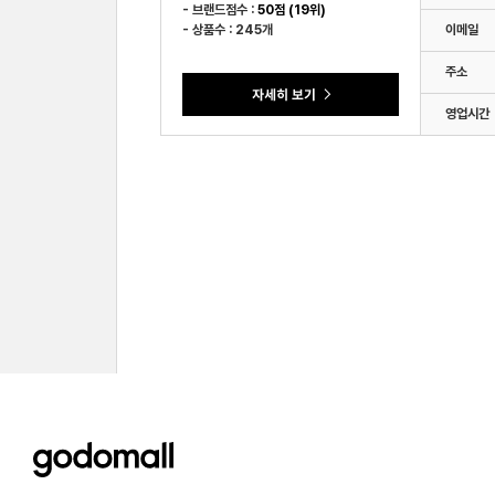
- 브랜드점수 :
50점 (19위)
- 상품수 : 245개
이메일
주소
영업시간
godomall