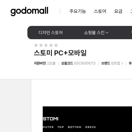
주요기능
스토어
요금
디자인 스토어
쇼핑몰 스킨
스토미 PC+모바일
지원버전
고도몰
상품코드
00C600673
브랜드
민트랩
후