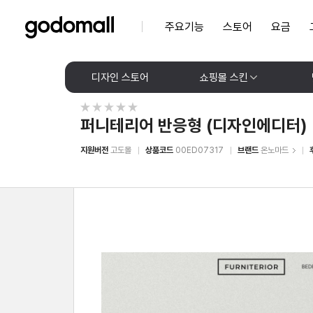
주요기능
스토어
요금
디자인 스토어
쇼핑몰 스킨
퍼니테리어 반응형 (디자인에디터)
지원버전
고도몰
상품코드
00ED07317
브랜드
온노마드