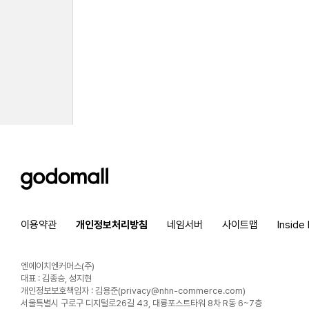
godomall
이용약관
개인정보처리방침
네임서버
사이트맵
Inside
엔에이치엔커머스(주)
대표 : 김종승, 성지현
개인정보보호책임자 : 김용준(
privacy@nhn-commerce.com
)
서울특별시 구로구 디지털로26길 43, 대륭포스트타워 8차 R동 6~7층