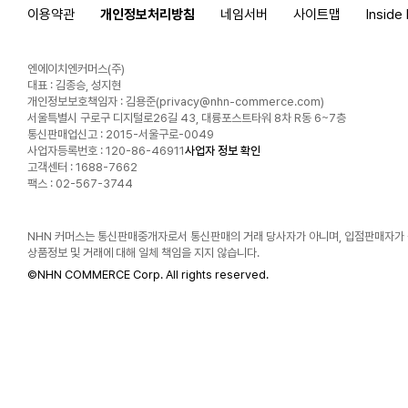
이용약관
개인정보처리방침
네임서버
사이트맵
Inside
엔에이치엔커머스(주)
대표 : 김종승, 성지현
개인정보보호책임자 : 김용준(
privacy@nhn-commerce.com
)
서울특별시 구로구 디지털로26길 43, 대륭포스트타워 8차 R동 6~7층
통신판매업신고 : 2015-서울구로-0049
사업자등록번호 : 120-86-46911
사업자 정보 확인
고객센터 : 1688-7662
팩스 : 02-567-3744
NHN 커머스는 통신판매중개자로서 통신판매의 거래 당사자가 아니며, 입점판매자가
상품정보 및 거래에 대해 일체 책임을 지지 않습니다.
©
NHN COMMERCE Corp. All rights reserved.