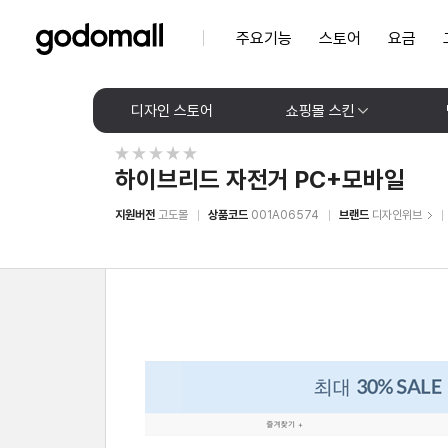
주요기능
스토어
요금
디자인 스토어
쇼핑몰 스킨
하이브리드 자전거 PC+모바일
지원버전
고도몰
상품코드
001A06574
브랜드
디자인위브