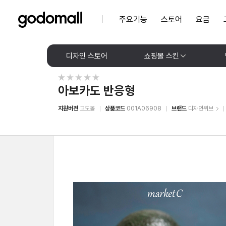
주요기능
스토어
요금
디자인 스토어
쇼핑몰 스킨
아보카도 반응형
지원버전
고도몰
상품코드
001A06908
브랜드
디자인위브