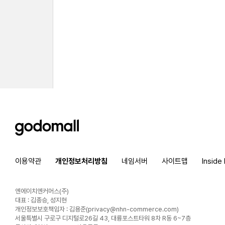
godomall
이용약관
개인정보처리방침
네임서버
사이트맵
Inside
엔에이치엔커머스(주)
대표 : 김종승, 성지현
개인정보보호책임자 : 김용준(
privacy@nhn-commerce.com
)
서울특별시 구로구 디지털로26길 43, 대륭포스트타워 8차 R동 6~7층