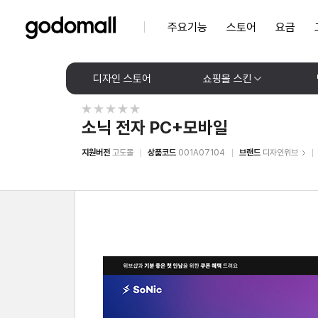
주요기능
스토어
요금
디자인 스토어
쇼핑몰 스킨
소닉 전자 PC+모바일
지원버전
고도몰
상품코드
001A07104
브랜드
디자인위브