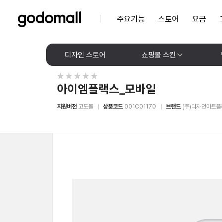
주요기능
스토어
요금
디자인 스토어
쇼핑몰 스킨
아이엠플랙스_모바일
지원버전
고도몰
상품코드
001C01170
브랜드
(주)디자인아트