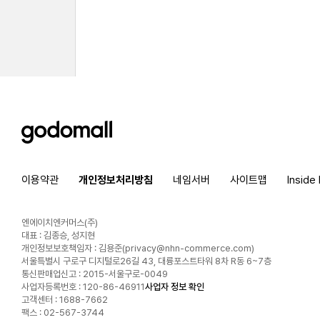
godomall
이용약관
개인정보처리방침
네임서버
사이트맵
Inside
엔에이치엔커머스(주)
대표 : 김종승, 성지현
개인정보보호책임자 : 김용준(
privacy@nhn-commerce.com
)
서울특별시 구로구 디지털로26길 43, 대륭포스트타워 8차 R동 6~7층
통신판매업신고 : 2015-서울구로-0049
사업자등록번호 : 120-86-46911
사업자 정보 확인
고객센터 : 1688-7662
팩스 : 02-567-3744