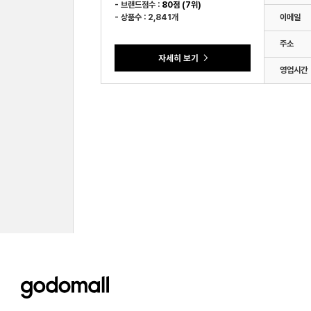
- 브랜드점수 :
80점 (7위)
- 상품수 : 2,841개
이메일
주소
영업시간
godomall