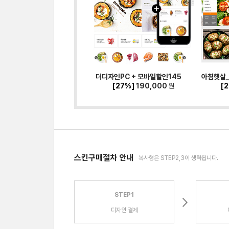
더디자인PC + 모바일할인145
[27%]
190,000
원
[
스킨구매절차 안내
복사형은 STEP2,3이 생략됩니다.
STEP1
디자인 결제