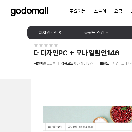
주요기능
스토어
요금
디자인 스토어
쇼핑몰 스킨
더디자인PC + 모바일할인146
지원버전
고도몰
상품코드
004901874
브랜드
디자인이노베이