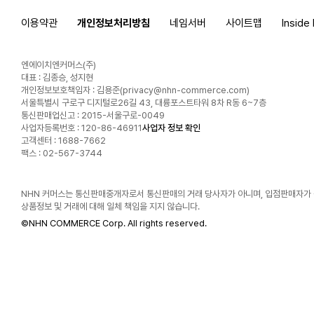
이용약관
개인정보처리방침
네임서버
사이트맵
Inside
엔에이치엔커머스(주)
대표 : 김종승, 성지현
개인정보보호책임자 : 김용준(
privacy@nhn-commerce.com
)
서울특별시 구로구 디지털로26길 43, 대륭포스트타워 8차 R동 6~7층
통신판매업신고 : 2015-서울구로-0049
사업자등록번호 : 120-86-46911
사업자 정보 확인
고객센터 : 1688-7662
팩스 : 02-567-3744
NHN 커머스는 통신판매중개자로서 통신판매의 거래 당사자가 아니며, 입점판매자가
상품정보 및 거래에 대해 일체 책임을 지지 않습니다.
©
NHN COMMERCE Corp. All rights reserved.