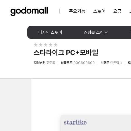
주요기능
스토어
요금
디자인 스토어
쇼핑몰 스킨
스타라이크 PC+모바일
지원버전
고도몰
상품코드
00C600600
브랜드
민트랩
후