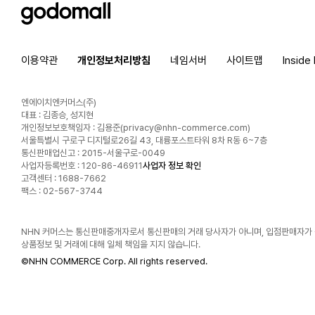
godomall
이용약관
개인정보처리방침
네임서버
사이트맵
Inside
엔에이치엔커머스(주)
대표 : 김종승, 성지현
개인정보보호책임자 : 김용준(
privacy@nhn-commerce.com
)
서울특별시 구로구 디지털로26길 43, 대륭포스트타워 8차 R동 6~7층
통신판매업신고 : 2015-서울구로-0049
사업자등록번호 : 120-86-46911
사업자 정보 확인
고객센터 : 1688-7662
팩스 : 02-567-3744
NHN 커머스는 통신판매중개자로서 통신판매의 거래 당사자가 아니며, 입점판매자가
상품정보 및 거래에 대해 일체 책임을 지지 않습니다.
©
NHN COMMERCE Corp. All rights reserved.