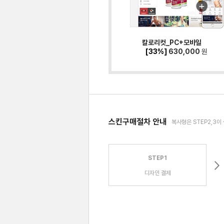
칼로리컷_PC+모바일
[33%]
630,000
원
스킨구매절차 안내
복사형은 STEP2,3이
STEP1
디자인 결제