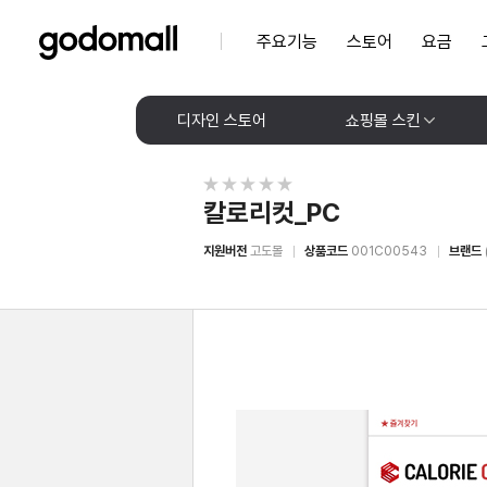
주요기능
스토어
요금
디자인 스토어
쇼핑몰 스킨
칼로리컷_PC
지원버전
고도몰
상품코드
001C00543
브랜드