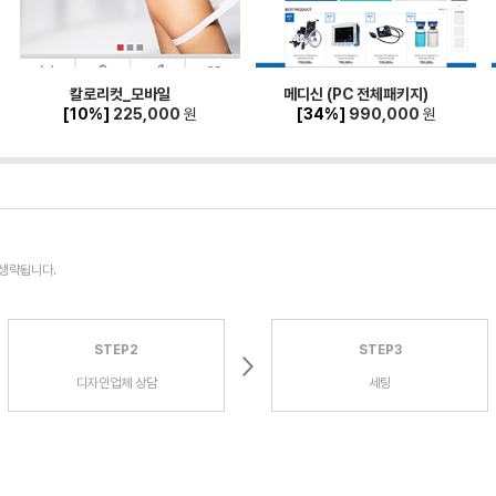
칼로리컷_모바일
메디신 (PC 전체패키지)
[10%]
225,000
원
[34%]
990,000
원
 생략됩니다.
STEP2
STEP3
디자인업체 상담
세팅