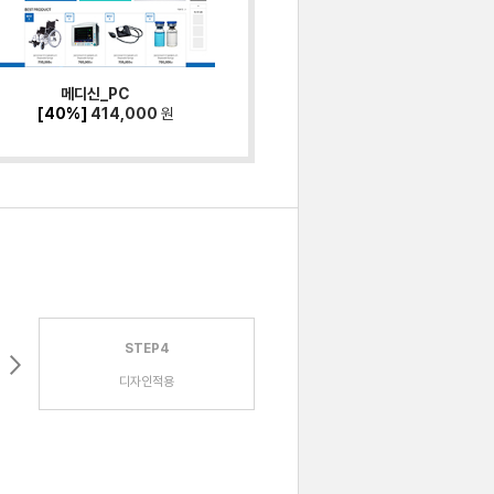
메디신_PC
[40%]
414,000
원
STEP4
디자인적용