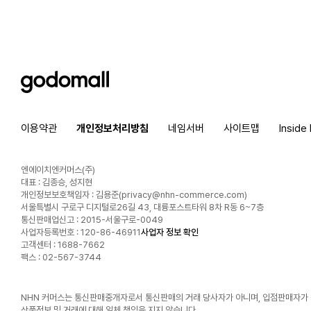
godomall
이용약관
개인정보처리방침
네임서버
사이트맵
Inside
엔에이치엔커머스(주)
대표 : 김종승, 성지현
개인정보보호책임자 : 김용준(
privacy@nhn-commerce.com
)
서울특별시 구로구 디지털로26길 43, 대륭포스트타워 8차 R동 6~7층
통신판매업신고 : 2015-서울구로-0049
사업자등록번호 : 120-86-46911
사업자 정보 확인
고객센터 : 1688-7662
팩스 : 02-567-3744
NHN 커머스는 통신판매중개자로서 통신판매의 거래 당사자가 아니며, 입점판매자가
상품정보 및 거래에 대해 일체 책임을 지지 않습니다.