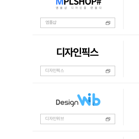
엠플샵
디자인픽스
디자인위브