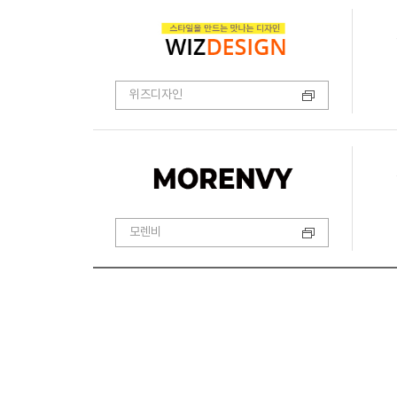
위즈디자인
모렌비