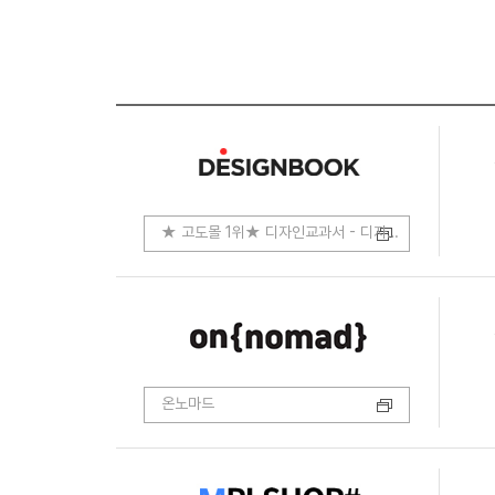
★ 고도몰 1위★ 디자인교과서 - 디자인.코딩.개발
온노마드