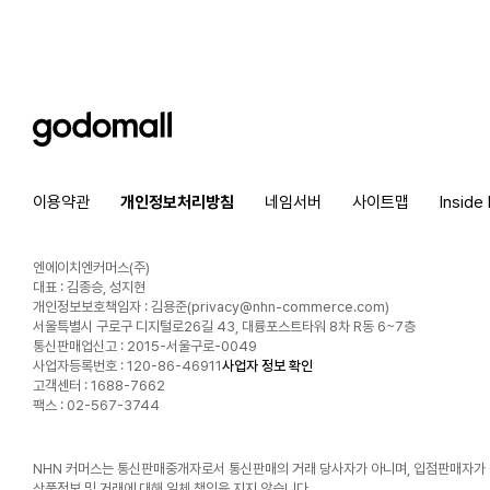
godomall
이용약관
개인정보처리방침
네임서버
사이트맵
Inside
엔에이치엔커머스(주)
대표 : 김종승, 성지현
개인정보보호책임자 : 김용준(
privacy@nhn-commerce.com
)
서울특별시 구로구 디지털로26길 43, 대륭포스트타워 8차 R동 6~7층
통신판매업신고 : 2015-서울구로-0049
사업자등록번호 : 120-86-46911
사업자 정보 확인
고객센터 : 1688-7662
팩스 : 02-567-3744
NHN 커머스는 통신판매중개자로서 통신판매의 거래 당사자가 아니며, 입점판매자가
상품정보 및 거래에 대해 일체 책임을 지지 않습니다.