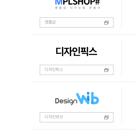
엠플샵
디자인픽스
디자인위브