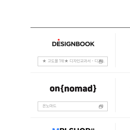
★ 고도몰 1위★ 디자인교과서 - 디자인.코딩.개발
온노마드