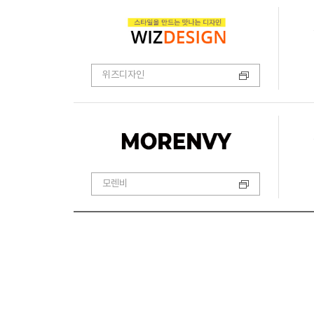
위즈디자인
모렌비