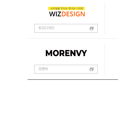
위즈디자인
모렌비