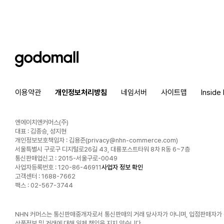
godomall
이용약관
개인정보처리방침
네임서버
사이트맵
Inside
엔에이치엔커머스(주)
대표 : 김종승, 성지현
개인정보보호책임자 : 김용준(
privacy@nhn-commerce.com
)
서울특별시 구로구 디지털로26길 43, 대륭포스트타워 8차 R동 6~7층
통신판매업신고 : 2015-서울구로-0049
사업자등록번호 : 120-86-46911
사업자 정보 확인
고객센터 : 1688-7662
팩스 : 02-567-3744
NHN 커머스는 통신판매중개자로서 통신판매의 거래 당사자가 아니며, 입점판매자가
상품정보 및 거래에 대해 일체 책임을 지지 않습니다.