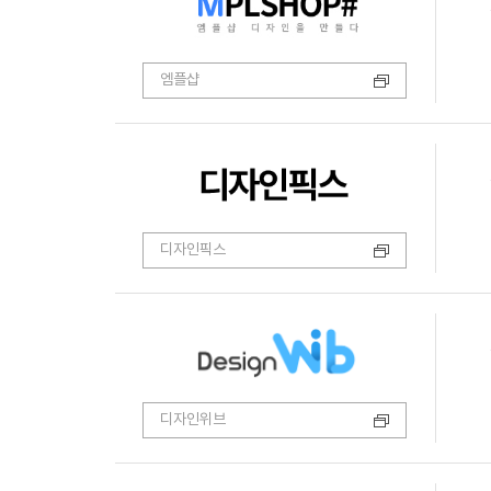
엠플샵
디자인픽스
디자인위브