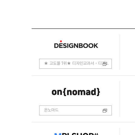
★ 고도몰 1위★ 디자인교과서 - 디자인.코딩.개발
온노마드