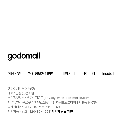
godomall
이용약관
개인정보처리방침
네임서버
사이트맵
Inside
엔에이치엔커머스(주)
대표 : 김종승, 성지현
개인정보보호책임자 : 김용준(
privacy@nhn-commerce.com
)
서울특별시 구로구 디지털로26길 43, 대륭포스트타워 8차 R동 6~7층
통신판매업신고 : 2015-서울구로-0049
사업자등록번호 : 120-86-46911
사업자 정보 확인