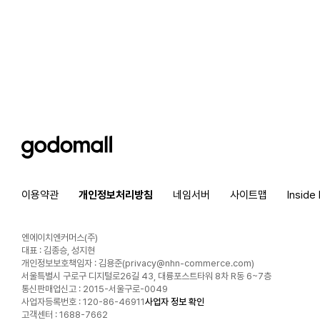
godomall
이용약관
개인정보처리방침
네임서버
사이트맵
Inside
엔에이치엔커머스(주)
대표 : 김종승, 성지현
개인정보보호책임자 : 김용준(
privacy@nhn-commerce.com
)
서울특별시 구로구 디지털로26길 43, 대륭포스트타워 8차 R동 6~7층
통신판매업신고 : 2015-서울구로-0049
사업자등록번호 : 120-86-46911
사업자 정보 확인
고객센터 : 1688-7662