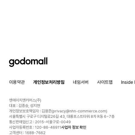
godomall
이용약관
개인정보처리방침
네임서버
사이트맵
Inside
엔에이치엔커머스(주)
대표 : 김종승, 성지현
개인정보보호책임자 : 김용준(
privacy@nhn-commerce.com
)
서울특별시 구로구 디지털로26길 43, 대륭포스트타워 8차 R동 6~7층
통신판매업신고 : 2015-서울구로-0049
사업자등록번호 : 120-86-46911
사업자 정보 확인
고객센터 : 1688-7662