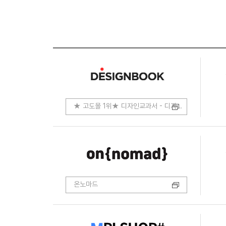
★ 고도몰 1위★ 디자인교과서 - 디자인.코딩.개발
온노마드