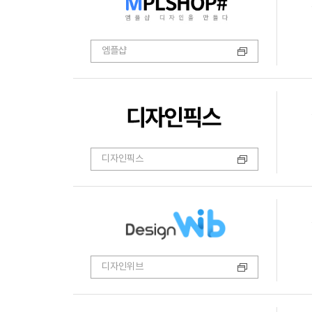
엠플샵
디자인픽스
디자인위브