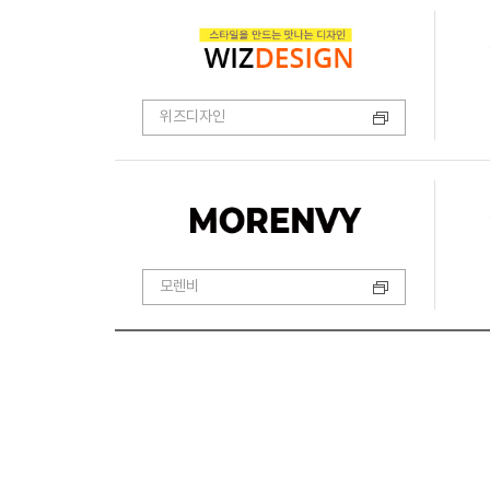
위즈디자인
모렌비