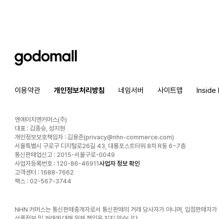
godomall
이용약관
개인정보처리방침
네임서버
사이트맵
Inside
엔에이치엔커머스(주)
대표 : 김종승, 성지현
개인정보보호책임자 : 김용준(
privacy@nhn-commerce.com
)
서울특별시 구로구 디지털로26길 43, 대륭포스트타워 8차 R동 6~7층
통신판매업신고 : 2015-서울구로-0049
사업자등록번호 : 120-86-46911
사업자 정보 확인
고객센터 : 1688-7662
팩스 : 02-567-3744
NHN 커머스는 통신판매중개자로서 통신판매의 거래 당사자가 아니며, 입점판매자가
상품정보 및 거래에 대해 일체 책임을 지지 않습니다.