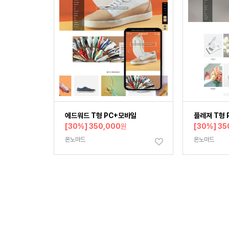
에드워드 T형 PC+모바일
플레져 T형 
[30%] 350,000
원
[30%] 35
온노마드
온노마드