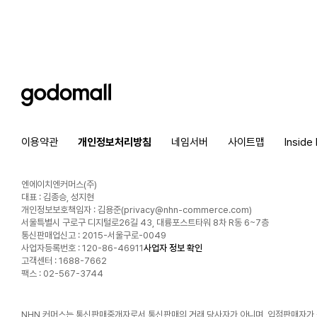
godomall
이용약관
개인정보처리방침
네임서버
사이트맵
Inside
엔에이치엔커머스(주)
대표 : 김종승, 성지현
개인정보보호책임자 : 김용준(
privacy@nhn-commerce.com
)
서울특별시 구로구 디지털로26길 43, 대륭포스트타워 8차 R동 6~7층
통신판매업신고 : 2015-서울구로-0049
사업자등록번호 : 120-86-46911
사업자 정보 확인
고객센터 : 1688-7662
팩스 : 02-567-3744
NHN 커머스는 통신판매중개자로서 통신판매의 거래 당사자가 아니며, 입점판매자가