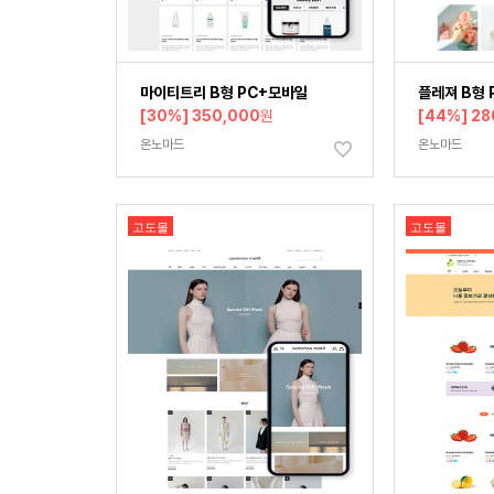
마이티트리 B형 PC+모바일
플레져 B형 
[30%] 350,000
원
[44%] 28
온노마드
온노마드
고도몰
고도몰