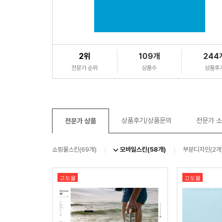
2위
109개
244
전문가 순위
상품수
상품후
상품후기/상품문의
전문가 
전문가 상품
쇼핑몰스킨(69개)
모바일스킨(58개)
부분디자인(2개
고도몰
고도몰