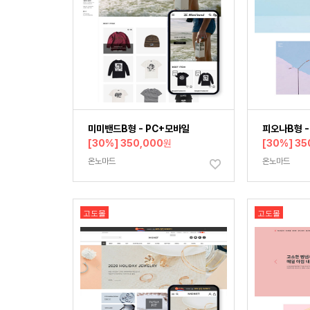
미미밴드B형 - PC+모바일
피오나B형 -
[30%] 350,000
원
[30%] 35
온노마드
온노마드
고도몰
고도몰