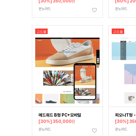
[30%] 350,000
원
[60%] 20
온노마드
온노마드
고도몰
고도몰
에드워드 B형 PC+모바일
피오나T형 -
[30%] 350,000
원
[30%] 35
온노마드
온노마드