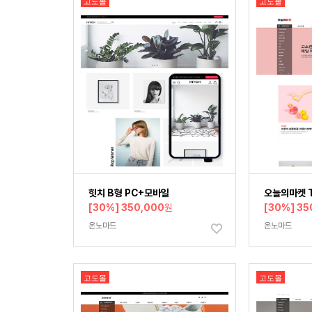
고도몰
고도몰
힛치 B형 PC+모바일
오늘의마켓 
[30%] 350,000
원
[30%] 35
온노마드
온노마드
고도몰
고도몰