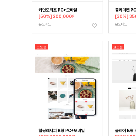
커먼모티프 PC+모바일
폴리마켓 P
[50%] 200,000
원
[30%] 35
온노마드
온노마드
고도몰
고도몰
힐링레시피 B형 PC+모바일
클레어 B형 