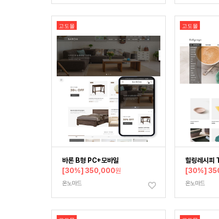
고도몰
고도몰
바론 B형 PC+모바일
힐링레시피 
[30%] 350,000
원
[30%] 35
온노마드
온노마드