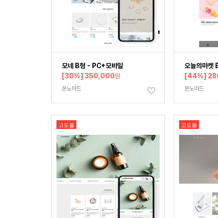
모네 B형 - PC+모바일
오늘의마켓 
[30%] 350,000
원
[44%] 28
온노마드
온노마드
고도몰
고도몰