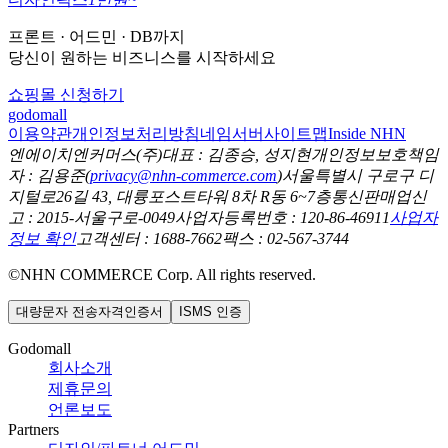
프론트 · 어드민 · DB까지
당신이 원하는 비즈니스를 시작하세요
쇼핑몰 신청하기
godomall
이용약관
개인정보처리방침
네임서버
사이트맵
Inside NHN
엔에이치엔커머스(주)
대표 : 김종승, 성지현
개인정보보호책임
자 : 김용준(
privacy@nhn-commerce.com
)
서울특별시 구로구 디
지털로26길 43, 대륭포스트타워 8차 R동 6~7층
통신판매업신
고 : 2015-서울구로-0049
사업자등록번호 : 120-86-46911
사업자
정보 확인
고객센터 : 1688-7662
팩스 : 02-567-3744
©
NHN COMMERCE Corp. All rights reserved.
대량문자 전송자격인증서
ISMS 인증
Godomall
회사소개
제휴문의
언론보도
Partners