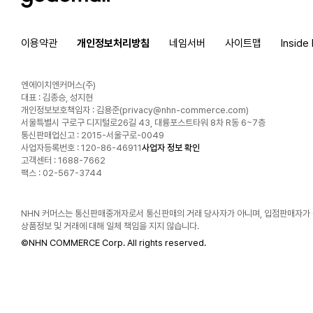
이용약관
개인정보처리방침
네임서버
사이트맵
Inside
엔에이치엔커머스(주)
대표 : 김종승, 성지현
개인정보보호책임자 : 김용준(
privacy@nhn-commerce.com
)
서울특별시 구로구 디지털로26길 43, 대륭포스트타워 8차 R동 6~7층
통신판매업신고 : 2015-서울구로-0049
사업자등록번호 : 120-86-46911
사업자 정보 확인
고객센터 : 1688-7662
팩스 : 02-567-3744
NHN 커머스는 통신판매중개자로서 통신판매의 거래 당사자가 아니며, 입점판매자가
상품정보 및 거래에 대해 일체 책임을 지지 않습니다.
©
NHN COMMERCE Corp. All rights reserved.