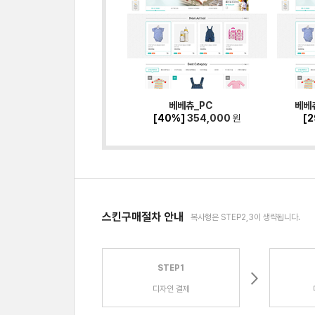
베베츄_PC
베베츄
[40%]
354,000
원
[
스킨구매절차 안내
복사형은 STEP2,3이 생략됩니다.
STEP1
디자인 결제