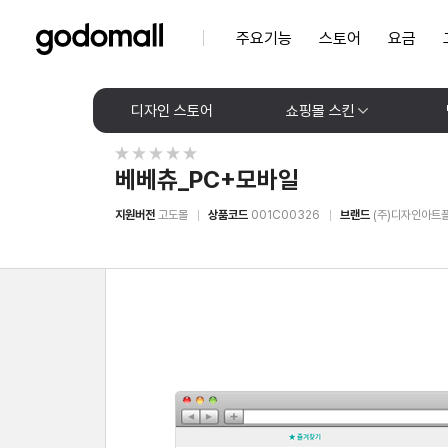
주요기능
스토어
요금
디자인 스토어
쇼핑몰 스킨
베베츄_PC+모바일
지원버전
고도몰
상품코드
001C00326
브랜드
(주)디자인아트