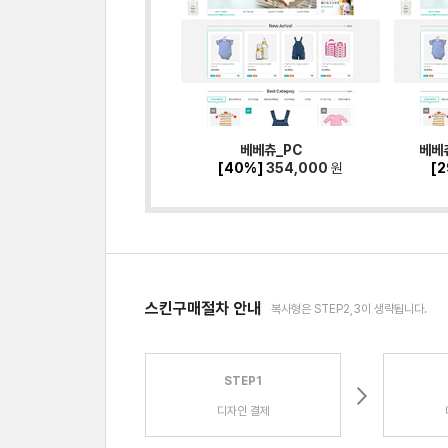
베베츄_PC
베베츄
[40%]
354,000
원
[
스킨구매절차 안내
복사형은 STEP2,3이 생략됩니다.
STEP1
디자인 결제