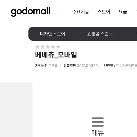
주요기능
스토어
요금
디자인 스토어
쇼핑몰 스킨
베베츄_모바일
지원버전
고도몰
상품코드
001C00329
브랜드
(주)디자인아트