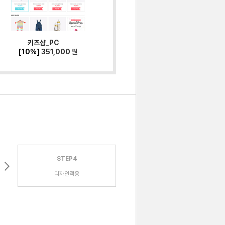
키즈샵_PC
[10%]
351,000
원
STEP4
디자인적용