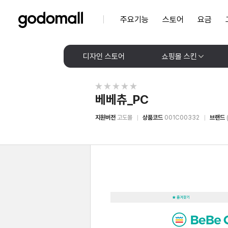
주요기능
스토어
요금
디자인 스토어
쇼핑몰 스킨
베베츄_PC
지원버전
고도몰
상품코드
001C00332
브랜드