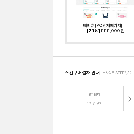
베베츄 (PC 전체패키지)
[29%]
990,000
원
스킨구매절차 안내
복사형은 STEP2,3이
STEP1
디자인 결제