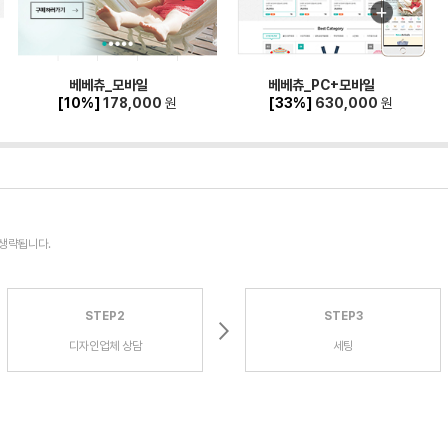
베베츄_모바일
베베츄_PC+모바일
[10%]
178,000
원
[33%]
630,000
원
 생략됩니다.
STEP2
STEP3
디자인업체 상담
세팅